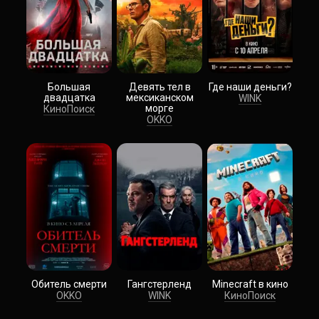
Большая
Девять тел в
Где наши деньги?
двадцатка
мексиканском
WINK
морге
КиноПоиск
OKKO
Обитель смерти
Гангстерленд
Minecraft в кино
OKKO
WINK
КиноПоиск