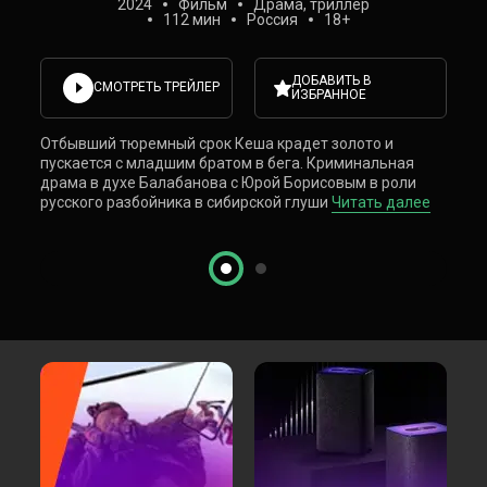
2024
Фильм
Драма, триллер
112 мин
Россия
18+
ДОБАВИТЬ В
СМОТРЕТЬ ТРЕЙЛЕР
ИЗБРАННОЕ
Отбывший тюремный срок Кеша крадет золото и
Отб
пускается с младшим братом в бега. Криминальная
пус
драма в духе Балабанова с Юрой Борисовым в роли
дра
русского разбойника в сибирской глуши
Читать далее
рус