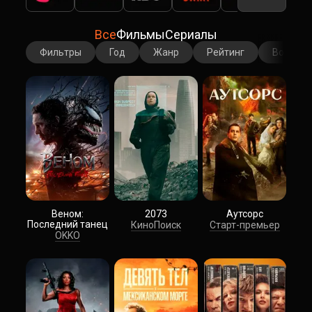
Все
Фильмы
Сериалы
Фильтры
Год
Жанр
Рейтинг
Возраст
Веном:
2073
Аутсорс
Последний танец
КиноПоиск
Старт-премьер
OKKO