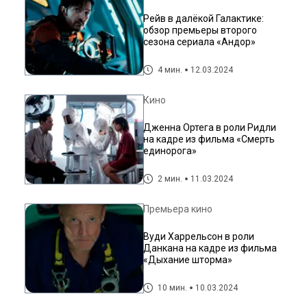
Рейв в далёкой Галактике:
обзор премьеры второго
сезона сериала «Андор»
4 мин.
12.03.2024
Кино
Дженна Ортега в роли Ридли
на кадре из фильма «Смерть
единорога»
2 мин.
11.03.2024
Премьера кино
Вуди Харрельсон в роли
Данкана на кадре из фильма
«Дыхание шторма»
10 мин.
10.03.2024