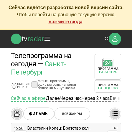
Сейчас ведётся разработка новой версии сайта.
Чтобы перейти на рабочую текущую версию,
нажмите сюда
.
tv
radar
Телепрограмма на
сегодня —
Санкт-
24
ПРОГРАММА
Петербург
НА ЗАВТРА
скрыть программы,
эфир которых начался
СМЕНИТЬ
ПРОГРАММА
РЕГИОН
более 30 минут назад
НА НЕДЕЛЮ
Сейчас в эфире
Далее
Через час
Через 2 часа
Вечером
ФИЛЬМЫ
ВСЕ ЖАНРЫ
Властелин Колец: Братство кольца
12:30
16+