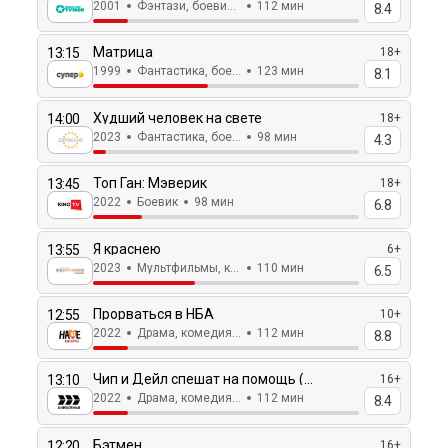
2001
Фэнтази, боевик, драма, комедия
112 мин
8.4
Матрица
13:15
18+
1999
Фантастика, боевик
123 мин
8.1
Худший человек на свете
14:00
18+
2023
Фантастика, боевик
98 мин
4.3
Топ Ган: Мэверик
13:45
18+
2022
Боевик
98 мин
6.8
Я краснею
13:55
6+
2023
Мультфильмы, комедия, прикл
110 мин
6.5
Прорваться в НБА
12:55
10+
2022
Драма, комедия, спорт
112 мин
8.8
Чип и Дейл спешат на помощь (фильм)
13:10
16+
2022
Драма, комедия, спорт
112 мин
8.4
Бэтмен
12:20
16+