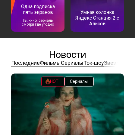
Одна подписка
пять экранов
Умная колонка
Яндекс Станция 2 с
ТВ, кино, сериалы
Алисой
смотри где угодно
Новости
Последние
Фильмы
Сериалы
Ток-шоу
Звезды
Раз
HOT
Сериалы