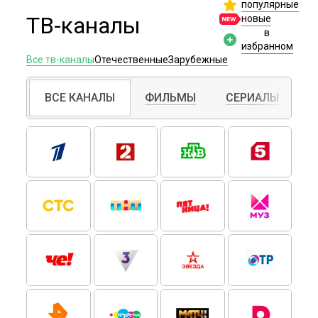
популярные
ТВ-каналы
новые
в
избранном
Все тв-каналы
Отечественные
Зарубежные
ВСЕ КАНАЛЫ
ФИЛЬМЫ
СЕРИАЛЫ
С