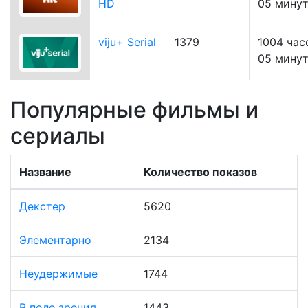
HD
05 мину
viju+ Serial
1379
1004 час
05 мину
Популярные фильмы и
сериалы
Название
Количество показов
Декстер
5620
Элементарно
2134
Неудержимые
1744
В поле зрения
1443