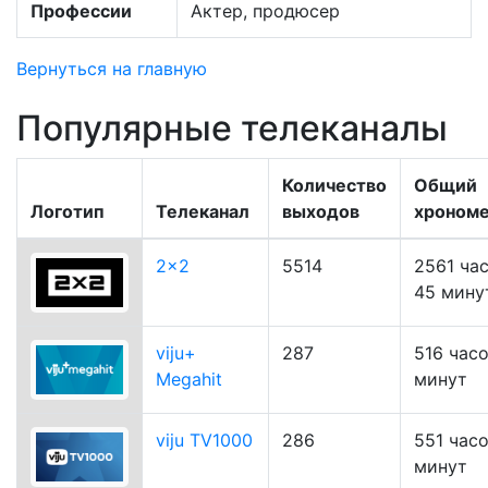
Профессии
Актер, продюсер
Вернуться на главную
Популярные телеканалы
Количество
Общий
Логотип
Телеканал
выходов
хроном
2x2
5514
2561 ча
45 мину
viju+
287
516 час
Megahit
минут
viju TV1000
286
551 час
минут