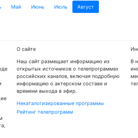
ь
Май
Июнь
Июль
Август
О сайте
Ин
Наш сайт размещает информацию из
В 
оде
открытых источников о телепрограммах
ин
российских каналов, включая подробную
ме
и
информацию о актерском составе и
те
времени выхода в эфир.
кие
Некаталогизированные программы
Рейтинг телепрограмм
м
а,