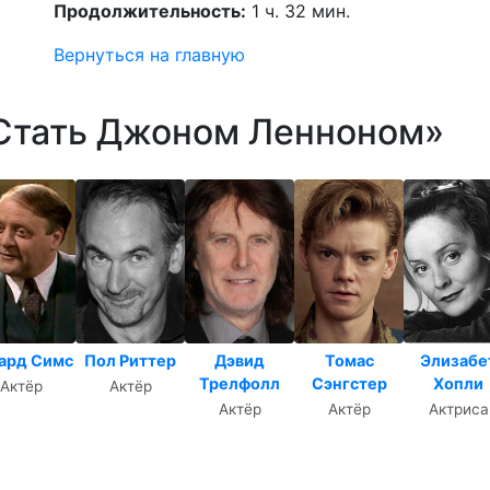
Продолжительность:
1 ч. 32 мин.
Вернуться на главную
«Стать Джоном Ленноном»
ард Симс
Пол Риттер
Дэвид
Томас
Элизабе
Трелфолл
Сэнгстер
Хопли
Актёр
Актёр
Актёр
Актёр
Актриса