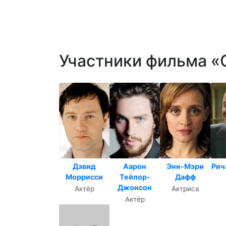
Участники фильма 
Дэвид
Аарон
Энн-Мэри
Рич
Моррисси
Тейлор-
Дафф
Джонсон
Актёр
Актриса
Актёр