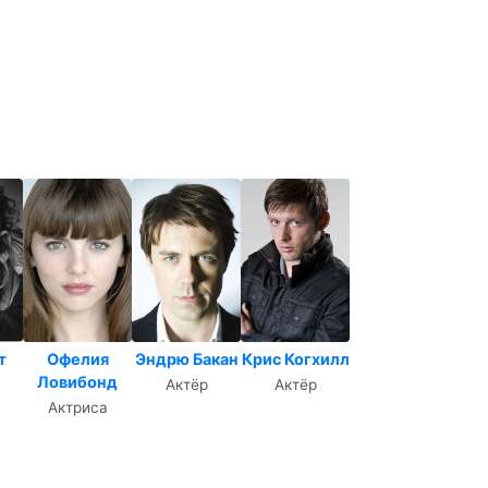
т
Офелия
Эндрю Бакан
Крис Когхилл
Ловибонд
Актёр
Актёр
Актриса