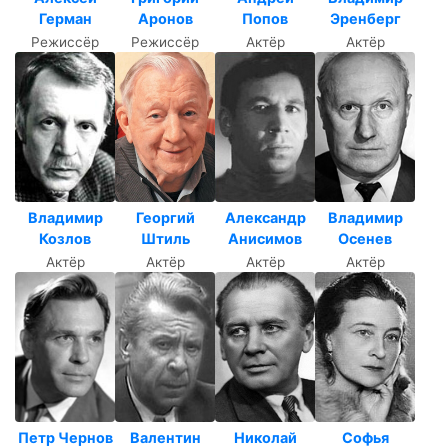
Герман
Аронов
Попов
Эренберг
Режиссёр
Режиссёр
Актёр
Актёр
Владимир
Георгий
Александр
Владимир
Козлов
Штиль
Анисимов
Осенев
Актёр
Актёр
Актёр
Актёр
Петр Чернов
Валентин
Николай
Софья