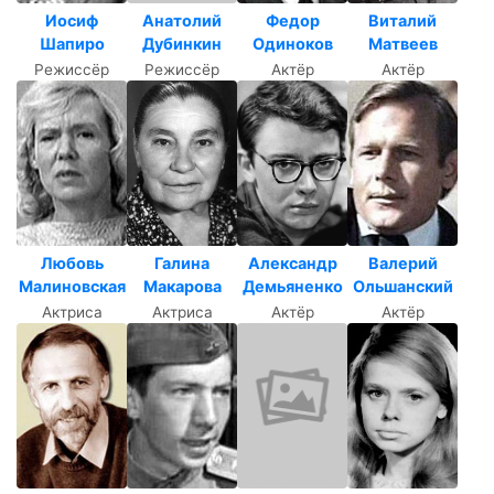
Иосиф
Анатолий
Федор
Виталий
Шапиро
Дубинкин
Одиноков
Матвеев
Режиссёр
Режиссёр
Актёр
Актёр
Любовь
Галина
Александр
Валерий
Малиновская
Макарова
Демьяненко
Ольшанский
Актриса
Актриса
Актёр
Актёр