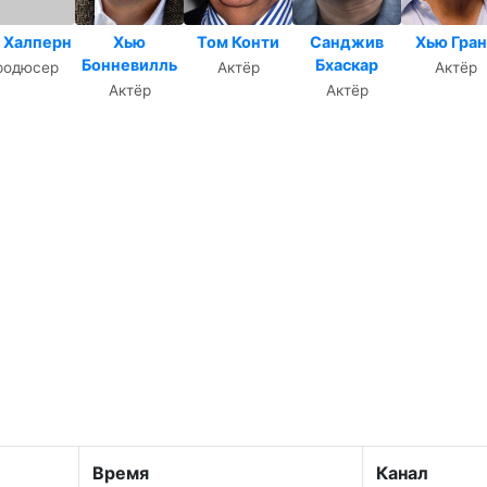
 Халперн
Хью
Том Конти
Санджив
Хью Гран
Бонневилль
Бхаскар
родюсер
Актёр
Актёр
Актёр
Актёр
Время
Канал