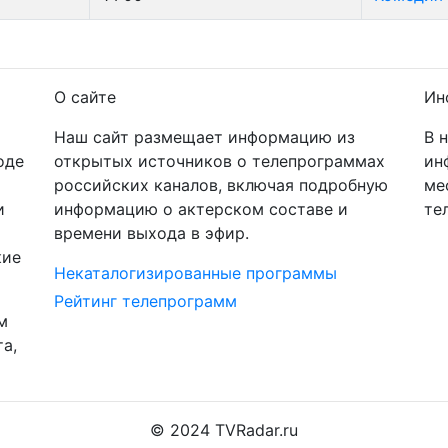
О сайте
Ин
Наш сайт размещает информацию из
В 
оде
открытых источников о телепрограммах
ин
российских каналов, включая подробную
ме
и
информацию о актерском составе и
те
времени выхода в эфир.
кие
Некаталогизированные программы
Рейтинг телепрограмм
м
а,
© 2024 TVRadar.ru