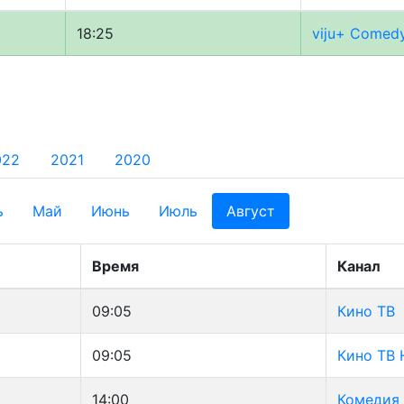
18:25
viju+ Comed
022
2021
2020
ь
Май
Июнь
Июль
Август
Время
Канал
09:05
Кино ТВ
09:05
Кино ТВ
14:00
Комедия