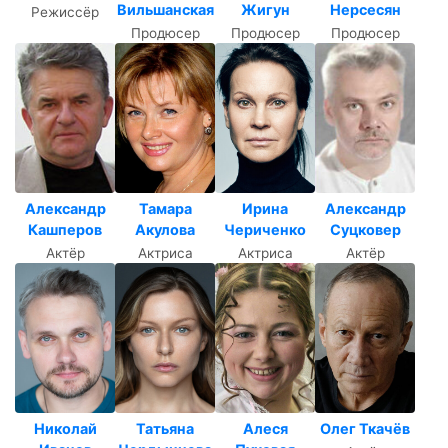
Вильшанская
Жигун
Нерсесян
Режиссёр
Продюсер
Продюсер
Продюсер
Александр
Тамара
Ирина
Александр
Кашперов
Акулова
Чериченко
Суцковер
Актёр
Актриса
Актриса
Актёр
Николай
Татьяна
Алеся
Олег Ткачёв