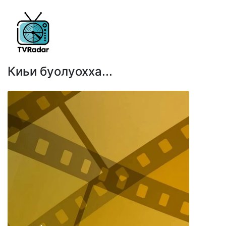
Киьи буолуохха...