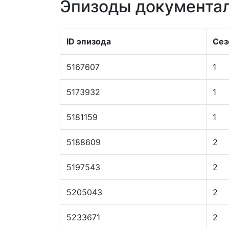
Эпизоды документал
ID эпизода
Сез
5167607
1
5173932
1
5181159
1
5188609
2
5197543
2
5205043
2
5233671
2