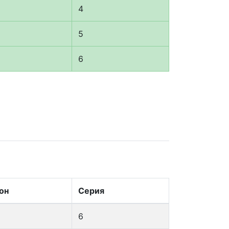
4
5
6
он
Серия
6