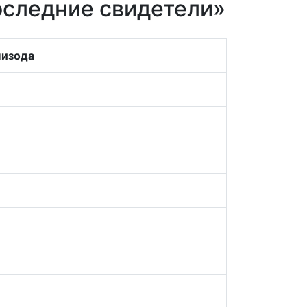
оследние свидетели»
пизода