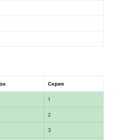
он
Серия
1
2
3