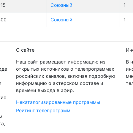
:15
Союзный
1
:00
Союзный
1
О сайте
Ин
Наш сайт размещает информацию из
В 
оде
открытых источников о телепрограммах
ин
российских каналов, включая подробную
ме
и
информацию о актерском составе и
те
времени выхода в эфир.
кие
Некаталогизированные программы
Рейтинг телепрограмм
м
а,