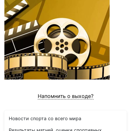
Напомнить о выходе?
Новости спорта со всего мира
Результаты матчей, оценки спортивных