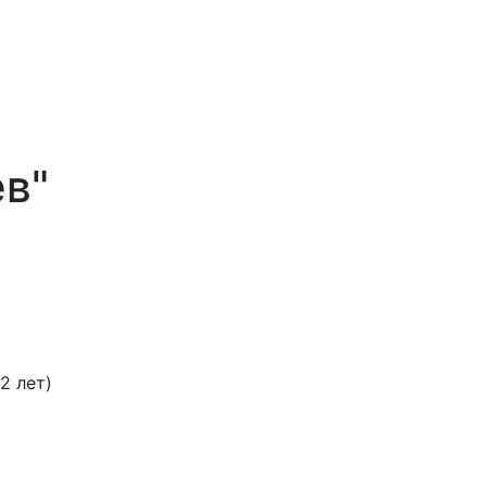
ев"
2 лет)