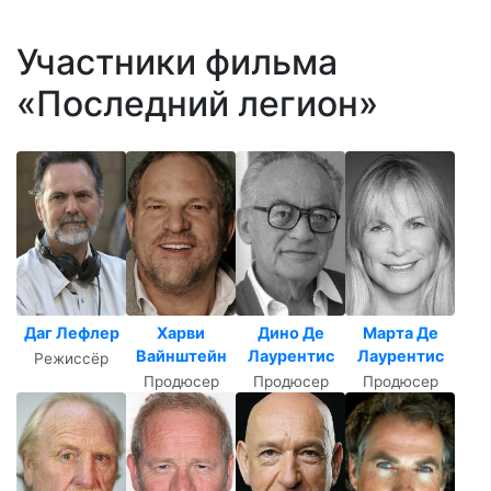
Участники фильма
«Последний легион»
Даг Лефлер
Харви
Дино Де
Марта Де
Вайнштейн
Лаурентис
Лаурентис
Режиссёр
Продюсер
Продюсер
Продюсер