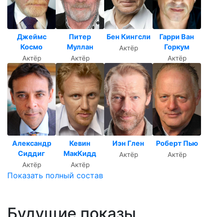
Джеймс
Питер
Бен Кингсли
Гарри Ван
Космо
Муллан
Горкум
Актёр
Актёр
Актёр
Актёр
Александр
Кевин
Иэн Глен
Роберт Пью
Сиддиг
МакКидд
Актёр
Актёр
Актёр
Актёр
Показать полный состав
Будущие показы