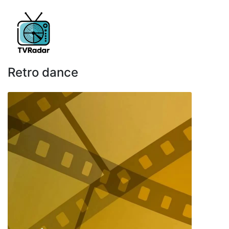
Retro dance