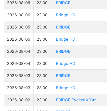
2026-08-06
23:00
BRIDGE
2026-08-06
23:00
Bridge HD
2026-08-05
23:00
BRIDGE
2026-08-05
23:00
Bridge HD
2026-08-04
23:00
BRIDGE
2026-08-04
23:00
Bridge HD
2026-08-03
23:00
BRIDGE
2026-08-03
23:00
Bridge HD
2026-08-02
23:00
BRIDGE Русский Хит