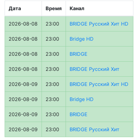
Дата
Время
Канал
2026-08-08
23:00
BRIDGE Русский Хит HD
2026-08-08
23:00
Bridge HD
2026-08-08
23:00
BRIDGE
2026-08-08
23:00
BRIDGE Русский Хит
2026-08-09
23:00
BRIDGE Русский Хит HD
2026-08-09
23:00
Bridge HD
2026-08-09
23:00
BRIDGE
2026-08-09
23:00
BRIDGE Русский Хит