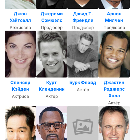
Джон
Джереми
Дэвид Т.
Арнон
Уайтселл
Сэмюэлс
Френдли
Милчен
Режиссёр
Продюсер
Продюсер
Продюсер
Спенсер
Курт
Бурк Флойд
Джастин
Кэйден
Кленденин
Роджерс
Актёр
Холл
Актриса
Актёр
Актёр